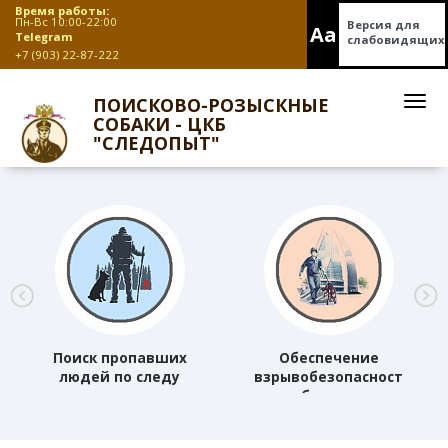
Время работы:
Пн-Вс 10:00-22:00
Версия для
Aa
Telegram
слабовидящих
+7 (903) 22-87-222
ПОИСКОВО-РОЗЫСКНЫЕ
СОБАКИ - ЦКБ
"СЛЕДОПЫТ"
Поиск пропавших
Обеспечение
людей по следу
взрывобезопасности
объектов