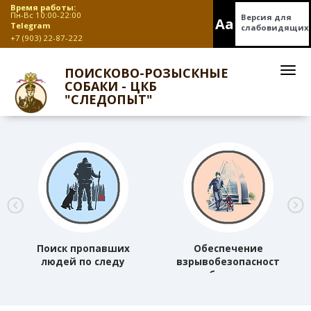
Время работы:
Пн-Вс 10:00-22:00
Версия для
Aa
Telegram
слабовидящих
+7 (903) 22-87-222
ПОИСКОВО-РОЗЫСКНЫЕ
СОБАКИ - ЦКБ
"СЛЕДОПЫТ"
Поиск пропавших
Обеспечение
людей по следу
взрывобезопасности
объектов