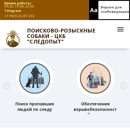
Время работы:
Пн-Вс 10:00-22:00
Версия для
Aa
Telegram
слабовидящих
+7 (903) 22-87-222
ПОИСКОВО-РОЗЫСКНЫЕ
СОБАКИ - ЦКБ
"СЛЕДОПЫТ"
Поиск пропавших
Обеспечение
людей по следу
взрывобезопасности
объектов