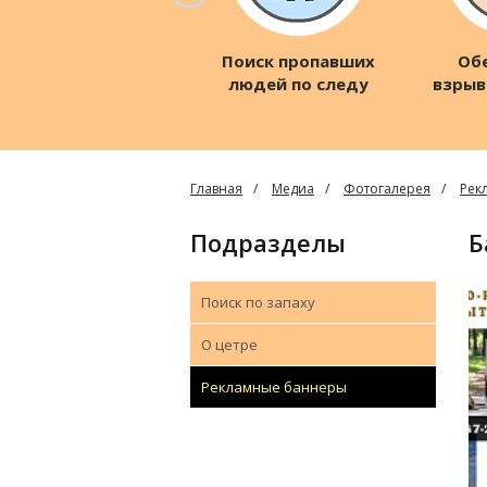
Поиск пропавших
Об
людей по следу
взрыв
о
Главная
Медиа
Фотогалерея
Рек
Подразделы
Поиск по запаху
О цетре
Рекламные баннеры