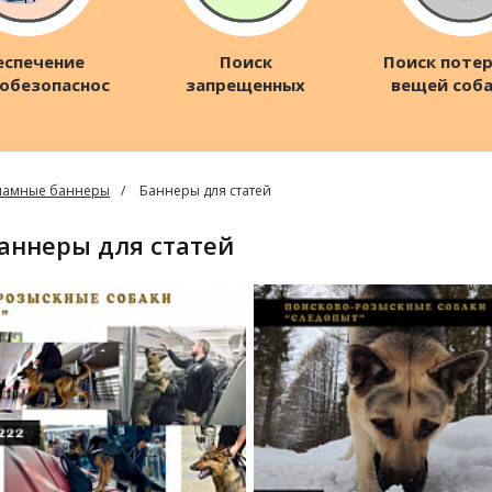
еспечение
Поиск
Поиск поте
обезопасности
запрещенных
вещей соб
бъектов
веществ
по запа
ламные баннеры
Баннеры для статей
Баннеры для статей