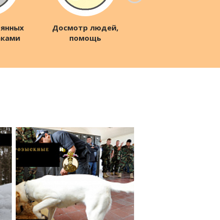
рянных
Досмотр людей,
аками
помощь
ху
следствию