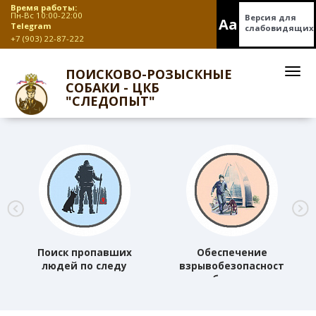
Время работы:
Пн-Вс 10:00-22:00
Версия для
Aa
Telegram
слабовидящих
+7 (903) 22-87-222
ПОИСКОВО-РОЗЫСКНЫЕ
СОБАКИ - ЦКБ
"СЛЕДОПЫТ"
Поиск пропавших
Обеспечение
людей по следу
взрывобезопасности
объектов