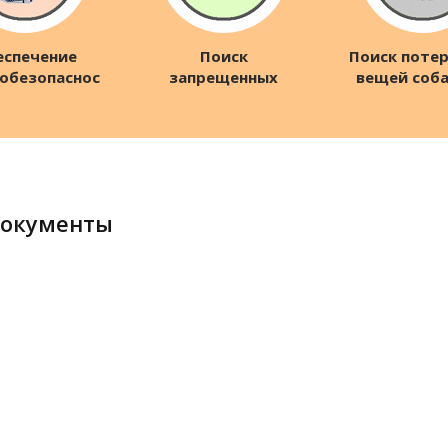
еспечение
Поиск
Поиск поте
обезопасности
запрещенных
вещей соб
бъектов
веществ
по запа
Документы