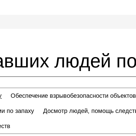
авших людей по
у
Обеспечение взрывобезопасности объектов
и по запаху
Досмотр людей, помощь следс
еств