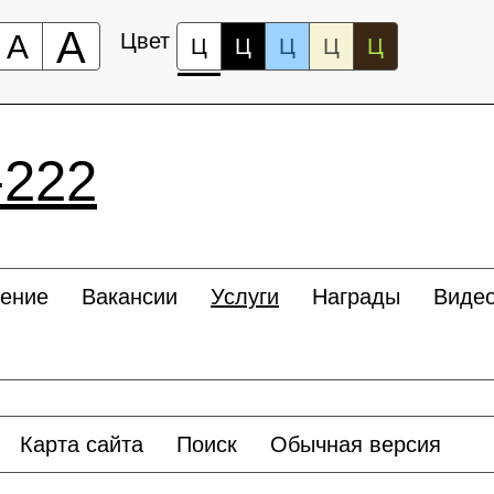
А
А
Цвет
Ц
Ц
Ц
Ц
Ц
-222
ление
Вакансии
Услуги
Награды
Виде
Карта сайта
Поиск
Обычная версия