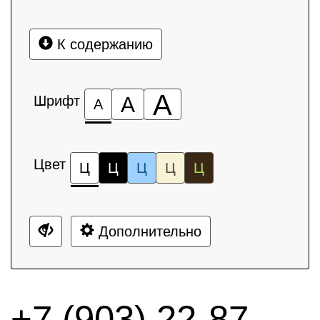
К содержанию
А
Шрифт
А
А
Цвет
Ц
Ц
Ц
Ц
Ц
Дополнительно
+7 (903) 22-87-